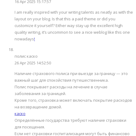
16 Apr 2025 15:17:57
I am really inspired with your writing talents as neatly as with the
layout on your blog. Is that this a paid theme or did you
customize it yourself? Either way stay up the excellent high
quality writing, it’s uncommon to see a nice weblog like this one
nowadays
!
полис каско
26 Apr 2025 14:52:50
Наличие страхового полиса при выезде за границу — это
важный шаг для спокойствия путешественника.
Полис покрывает расходы на лечение в случае
заболевания за границей.
Кроме того, страховка может включать покрытие расходов
на возвращение домой.
каско
Определённые государства требуют наличие страховки
для посещения.
Если нет страховки госпитализация могут быть финансово