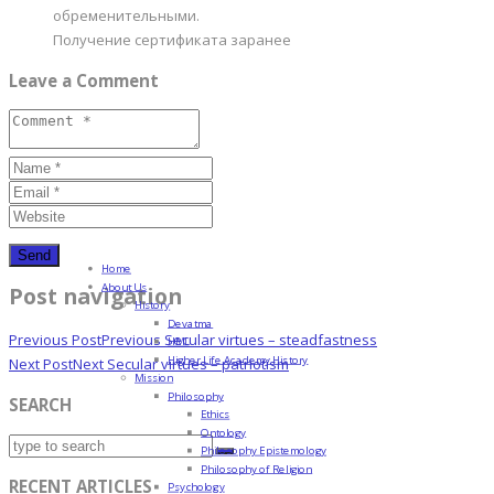
обременительными.
Получение сертификата заранее
Leave a Comment
Home
About Us
Post navigation
History
Devatma
Previous Post
Previous
Secular virtues – steadfastness
HML
Higher Life Academy History
Next Post
Next
Secular virtues – patriotism
Mission
Philosophy
SEARCH
Ethics
Ontology
Philosophy Epistemology
Philosophy of Religion
RECENT ARTICLES
Psychology