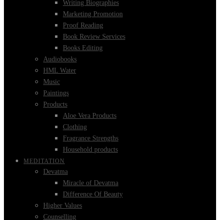
Writing Biographies
Marketing Promotion
Proof Reading
Book Review Services
Books Editing
Audiobooks
HML Water
Music
Paintings
Products
Aloe Vera Products
Clothing
Fragrance Strengths
Household products
MEDITATION
Devatma
Miracle of Devatma
Difference Of Beauty
Higher Values
Counselling