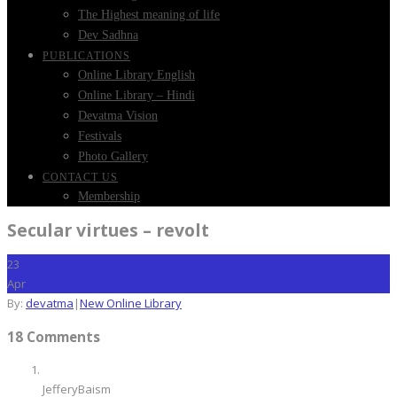
The Highest meaning of life
Dev Sadhna
PUBLICATIONS
Online Library English
Online Library – Hindi
Devatma Vision
Festivals
Photo Gallery
CONTACT US
Membership
Secular virtues – revolt
23
Apr
By:
devatma
|
New Online Library
18 Comments
JefferyBaism