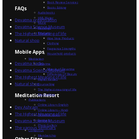
Book Review Services
FAQs
Books Editing
Audiobooks
HML Water
Devatma organisation
Music
Devatma Science Museum
Paintings
The Highest Meaning of life
Products
Aloe Vera Products
Natural shop
Clothing
Fragrance Strengths
Mobile Apps
Household products
Meditation
Devatma Radio
Devatma
Miracle of Devatma
Devatma Science Museum
Difference Of Beauty
The Highest Meaning of life
Higher Values
Natural shop
Counselling
The Highest meaning of life
Dev Sadhna
Meditation Resort
Publications
Online Library English
Dev Ashram
Online Library – Hindi
The Highest Meaning of life
Devatma Vision
Devatma Science Museum
Festivals
Photo Gallery
The various seminars
Contact Us
Membership
Other Sites