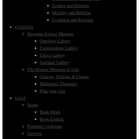
Science and Religion
Morality and Religion
Evolution and Religion
PURPOSE
Devatma Science Museum
Ontology Gallery
Epistemology Gallery
Ethics Gallery
Spiritual Gallery
The Highest Meaning of Life
Courses, Sessions & Classes
Meditative Therapies
Plan your visit
SHOP
Books
Book Hindi
Book English
Platinum Cookware
Services