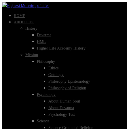
HOME
ABOUT US
History
Devatma
HML
Higher Life Academy History
Mission
Philosophy
Ethics
Ontology
Philosophy Epistemology
Philosophy of Religion
Psychology
About Human Soul
About Devatma
Psychology Test
Science
Science-Grounded Religion