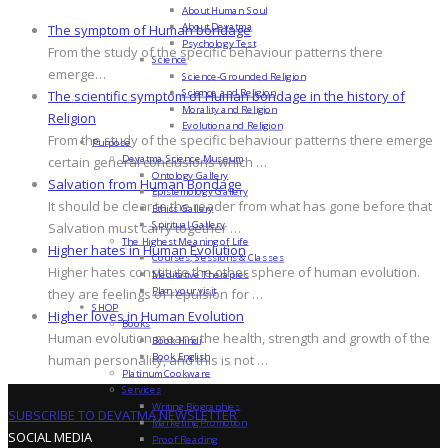
About Human Soul
About Devatma
The symptom of Human bondage
Psychology Test
From the study of the specific behaviour patterns there
Science
emerge…
Science-Grounded Religion
Science and Religion
The scientific symptom of Human bondage in the history of
Morality and Religion
Religion
Evolution and Religion
From the study of the specific behaviour patterns there emerge
Purpose
Devatma Science Museum
certain general conclusions which …
Ontology Gallery
Salvation from Human Bondage
Epistemology Gallery
It should be clear to the reader from what has gone before that
Ethics Gallery
Spiritual Gallery
Salvation must carry together …
The Highest Meaning of Life
Higher hates in Human Evolution
Courses, Sessions & Classes
Higher hates constitute the other sphere of human evolution.
Meditative Therapies
Plan your visit
they are feelings of repulsion for …
SHOP
Higher loves in Human Evolution
Books
Human evolution means the health, strength and growth of the
Book Hindi
Book English
human personality, and this is not …
Platinum Cookware
Services
Writing Biographies
SUBSCRIBE TO DEVATMA NEWSLETTER
Marketing Promotion
SOCIAL MEDIA
Proof Reading