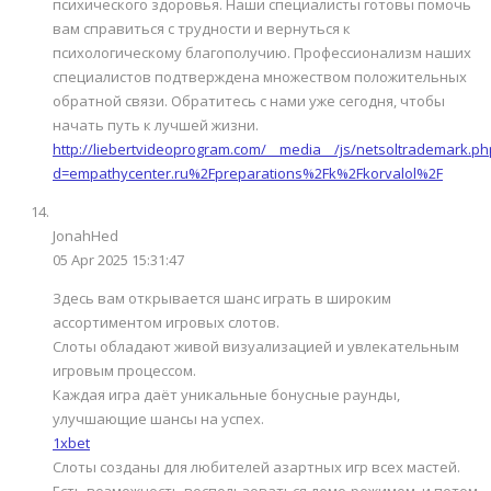
психического здоровья. Наши специалисты готовы помочь
вам справиться с трудности и вернуться к
психологическому благополучию. Профессионализм наших
специалистов подтверждена множеством положительных
обратной связи. Обратитесь с нами уже сегодня, чтобы
начать путь к лучшей жизни.
http://liebertvideoprogram.com/__media__/js/netsoltrademark.ph
d=empathycenter.ru%2Fpreparations%2Fk%2Fkorvalol%2F
JonahHed
05 Apr 2025 15:31:47
Здесь вам открывается шанс играть в широким
ассортиментом игровых слотов.
Слоты обладают живой визуализацией и увлекательным
игровым процессом.
Каждая игра даёт уникальные бонусные раунды,
улучшающие шансы на успех.
1xbet
Слоты созданы для любителей азартных игр всех мастей.
Есть возможность воспользоваться демо-режимом, и потом