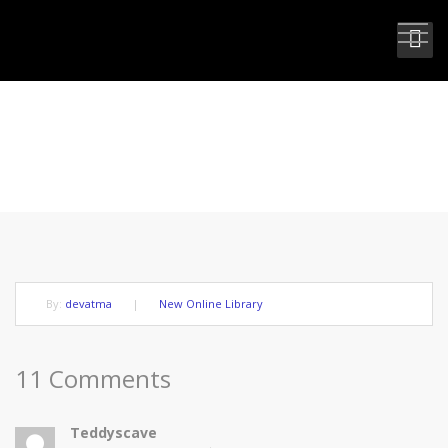
TRUTH IS ENOUGH IN ITSELF
By:
devatma
|
New Online Library
11 Comments
Teddyscave