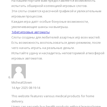
На нашем портале вам предоставляется возможность
испытать обширной коллекцией игровых слотов.
Эти слоты славятся красочной графикой и увлекательным
игровым процессом.
Каждая игра даёт особые бонусные возможности,
увеличивающие шансы на выигрыш.
1xbet игровые автоматы
Слоты созданы для любителей азартных игр всех мастей.
Есть возможность воспользоваться демо-режимом, после
чего начать играть на реальные деньги.
Испытайте удачу и насладитесь неповторимой атмосферой
игровых автоматов.
MichealGlown
14 Apr 2025 08:19:14
This website features various medical products for home
delivery.
Users can securely buy health products without leaving home.