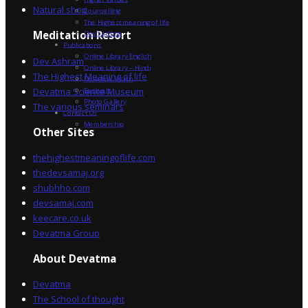
Natural shop
Counselling
The Highest meaning of life
Dev Sadhna
Meditation Resort
Publications
Online Library English
Dev Ashram
Online Library – Hindi
The Highest Meaning of life
Devatma Vision
Devatma Science Museum
Festivals
Photo Gallery
The various seminars
Contact Us
Membership
Other Sites
thehighestmeaningoflife.com
thedevsamaj.org
shubhho.com
devsamaj.com
keecare.co.uk
Devatma Group
About Devatma
Devatma
The School of thought