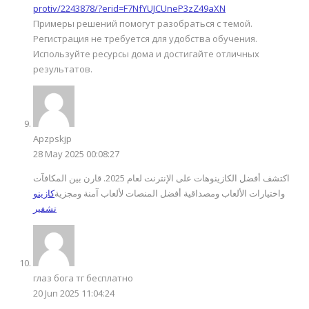
protiv/2243878/?erid=F7NfYUJCUneP3zZ49aXN
Примеры решений помогут разобраться с темой.
Регистрация не требуется для удобства обучения.
Используйте ресурсы дома и достигайте отличных
результатов.
Apzpskjp
28 May 2025 00:08:27
اكتشف أفضل الكازينوهات على الإنترنت لعام 2025. قارن بين المكافآت
واختيارات الألعاب ومصداقية أفضل المنصات لألعاب آمنة ومجزية
كازينو
تشفير
глаз бога тг бесплатно
20 Jun 2025 11:04:24