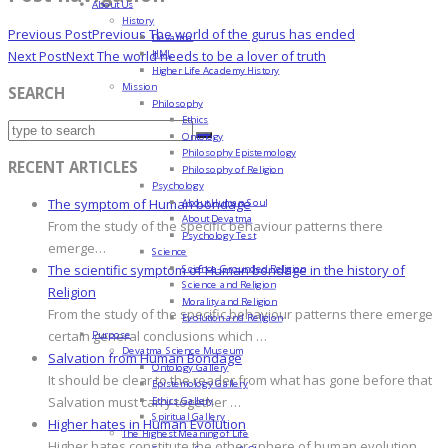
About Us
History
Previous Post
Previous
The world of the gurus has ended
Devatma
HML
Next Post
Next
The world needs to be a lover of truth
Higher Life Academy History
Mission
SEARCH
Philosophy
Ethics
Ontology
Philosophy Epistemology
RECENT ARTICLES
Philosophy of Religion
Psychology
About Human Soul
The symptom of Human bondage
About Devatma
From the study of the specific behaviour patterns there
Psychology Test
emerge…
Science
Science-Grounded Religion
The scientific symptom of Human bondage in the history of
Science and Religion
Religion
Morality and Religion
From the study of the specific behaviour patterns there emerge
Evolution and Religion
Purpose
certain general conclusions which …
Devatma Science Museum
Salvation from Human Bondage
Ontology Gallery
It should be clear to the reader from what has gone before that
Epistemology Gallery
Ethics Gallery
Salvation must carry together …
Spiritual Gallery
Higher hates in Human Evolution
The Highest Meaning of Life
Higher hates constitute the other sphere of human evolution.