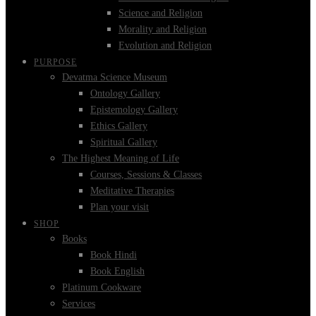
Science and Religion
Morality and Religion
Evolution and Religion
PURPOSE
Devatma Science Museum
Ontology Gallery
Epistemology Gallery
Ethics Gallery
Spiritual Gallery
The Highest Meaning of Life
Courses, Sessions & Classes
Meditative Therapies
Plan your visit
SHOP
Books
Book Hindi
Book English
Platinum Cookware
Services