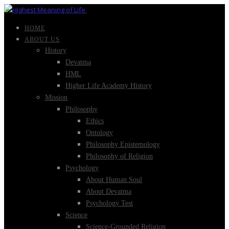
HOME
ABOUT US
History
Devatma
HML
Higher Life Academy History
Mission
Philosophy
Ethics
Ontology
Philosophy Epistemology
Philosophy of Religion
Psychology
About Human Soul
About Devatma
Psychology Test
Science
Science-Grounded Religion