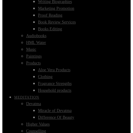
Writing Biographies
Marketing Promotion
Proof Reading
Book Review Services
Books Editing
Audiobooks
HML Water
Music
Paintings
Products
Aloe Vera Products
Clothing
Fragrance Strengths
Household products
MEDITATION
Devatma
Miracle of Devatma
Difference Of Beauty
Higher Values
Counselling