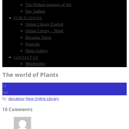
The Highest meaning of life
Dev Sadhna
PUBLICATIONS
Online Library English
Online Library – Hindi
Devatma Vision
Festivals
Photo Gallery
CONTACT US
Membership
The world of Plants
23
Apr
By:
devatma
|
New Online Library
10 Comments