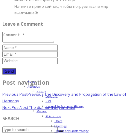
Начните прямо сейчас, чтобы погрузиться в мир
выигрышей!
Leave a Comment
Post navigation
Home
About Us
History
Previous Post
Previous
The Discovery and Propagation of the Law of
Devatma
Harmony
HML
Higher Life Academy History
Next Post
Next
The diamond beyond lust
Mission
Philosophy
SEARCH
Ethics
Ontology
Philosophy Epistemology