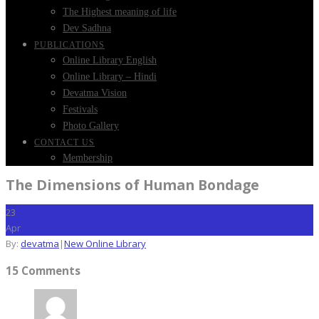
The Highest meaning of life
Dev Sadhna
PUBLICATIONS
Online Library English
Online Library – Hindi
Devatma Vision
Festivals
Photo Gallery
CONTACT US
Membership
The Dimensions of Human Bondage
23
Apr
By:
devatma
|
New Online Library
15 Comments