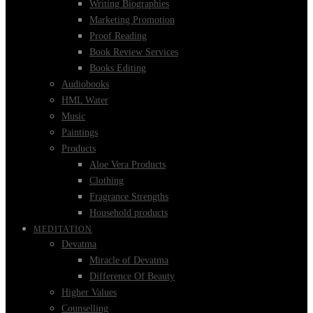
Writing Biographies
Marketing Promotion
Proof Reading
Book Review Services
Books Editing
Audiobooks
HML Water
Music
Paintings
Products
Aloe Vera Products
Clothing
Fragrance Strengths
Household products
MEDITATION
Devatma
Miracle of Devatma
Difference Of Beauty
Higher Values
Counselling