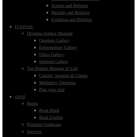
Science and Religion
Morality and Religion
Evolution and Religion
PURPOSE
Devatma Science Museum
Ontology Gallery
Epistemology Gallery
Ethics Gallery
Spiritual Gallery
The Highest Meaning of Life
Courses, Sessions & Classes
Meditative Therapies
Plan your visit
SHOP
Books
Book Hindi
Book English
Platinum Cookware
Services