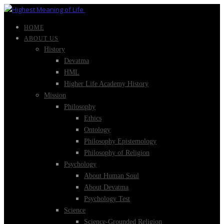
HOME
ABOUT US
History
Devatma
HML
Higher Life Academy History
Mission
Philosophy
Ethics
Ontology
Philosophy Epistemology
Philosophy of Religion
Psychology
About Human Soul
About Devatma
Psychology Test
Science
Science-Grounded Religion