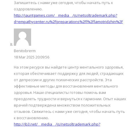
Запишитесь с нами уже сегодня, чтобы начать путь к
оздоровлению.
http://jauntgames.com/__media__/js/netsoltrademark.php?
d=empathycenter.ru%2Fpreparations%2Fl%2Flamotridzhin%2F
Benitobrerm
18 Mar 2025 20:09:56
На этом ресурсе вы найдете центр ментального здоровья,
которая обеспечивает поддержку для людей, страдающих
от депрессии и других психических расстройств. Эта
эффективные методы для восстановления ментального
здоровья. Наши специалисты готовы помочь вам
преодолеть трудности и вернуться к гармонии. Опыт наших
врачей подтверждена множеством положительных
отзывов. Свяжитесь с нами уже сегодня, чтобы начать путь
к восстановлению.
http://jb3.net/__media__/js/netsoltrademark.php?