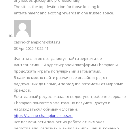
any issues quickly and professionally.
The site is the top destination for those looking for
entertainment and exciting rewards in one trusted space.
casino-champions-slots.ru
03 Apr 2025 18:22:41
Фанаты слотов всегда могут найти зеркальное
альтернативный адрес игровой платформы Champion и
продолжать играть популярными автоматами.
В казино можно найти различные онлайн-игры, от
олдскульных до новых, и последние автоматы от мировых
брендов.
Если главный ресурс оказался недоступен, рабочее зеркало
Champion поможет моментально получить доступ и
наслаждаться любимыми слотами.
https://casino-champions-slots.ru
Все возможности полностью работают, включая
регистрацию, депозиты и вывод выигрышей, и, конечно,