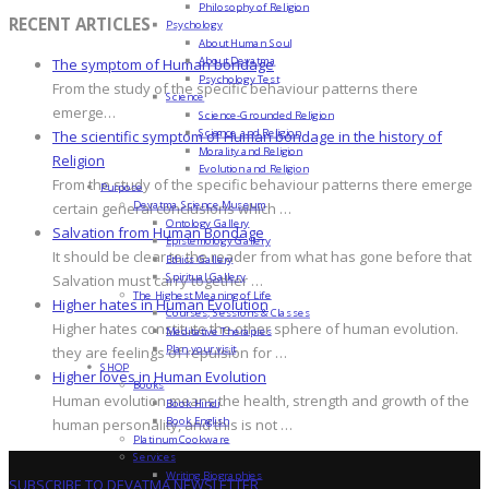
Philosophy of Religion
RECENT ARTICLES
Psychology
About Human Soul
About Devatma
The symptom of Human bondage
Psychology Test
From the study of the specific behaviour patterns there
Science
emerge…
Science-Grounded Religion
Science and Religion
The scientific symptom of Human bondage in the history of
Morality and Religion
Religion
Evolution and Religion
From the study of the specific behaviour patterns there emerge
Purpose
Devatma Science Museum
certain general conclusions which …
Ontology Gallery
Salvation from Human Bondage
Epistemology Gallery
It should be clear to the reader from what has gone before that
Ethics Gallery
Spiritual Gallery
Salvation must carry together …
The Highest Meaning of Life
Higher hates in Human Evolution
Courses, Sessions & Classes
Higher hates constitute the other sphere of human evolution.
Meditative Therapies
Plan your visit
they are feelings of repulsion for …
SHOP
Higher loves in Human Evolution
Books
Human evolution means the health, strength and growth of the
Book Hindi
Book English
human personality, and this is not …
Platinum Cookware
Services
Writing Biographies
SUBSCRIBE TO DEVATMA NEWSLETTER