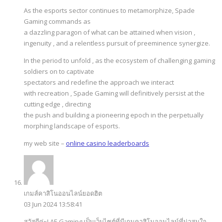
As the esports sector continues to metamorphize, Spade
Gaming commands as
a dazzling paragon of what can be attained when vision ,
ingenuity , and a relentless pursuit of preeminence synergize.
In the period to unfold , as the ecosystem of challenging gaming
soldiers on to captivate
spectators and redefine the approach we interact
with recreation , Spade Gaming will definitively persist at the
cutting edge , directing
the push and building a pioneering epoch in the perpetually
morphing landscape of esports.
my web site –
online casino leaderboards
เกมส์คาสิโนออนไลน์ยอดฮิต
03 Jun 2024 13:58:41
สวัสดีค่ะ! AE Gaming เป็นเว็บไซต์ที่มีเกมคาสิโนออนไลน์ที่น่าสนใจ