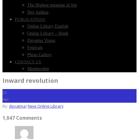
The Highest meaning of life
Dev Sadhna
PUBLICATIONS
Online Library English
Online Library – Hindi
Devatma Vision
Festivals
Photo Gallery
CONTACT US
Membership
Inward revolution
23
Apr
By:
devatma
|
New Online Library
1,047 Comments