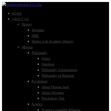
HOME
ABOUT US
History
Devatma
HML
Higher Life Academy History
Mission
Philosophy
Ethics
Ontology
Philosophy Epistemology
Philosophy of Religion
Psychology
About Human Soul
About Devatma
Psychology Test
Science
Science-Grounded Religion