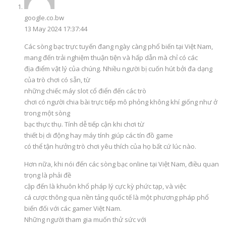
google.co.bw
13 May 2024 17:37:44
Các sòng bạc trực tuyến đang ngày càng phổ biến tại Việt Nam,
mang đến trải nghiệm thuận tiện và hấp dẫn mà chỉ có các
địa điểm vật lý của chúng. Nhiều người bị cuốn hút bởi đa dạng
của trò chơi có sẵn, từ
những chiếc máy slot cổ điển đến các trò
chơi có người chia bài trực tiếp mô phỏng không khí giống như ở
trong một sòng
bạc thực thụ. Tính dễ tiếp cận khi chơi từ
thiết bị di động hay máy tính giúp các tín đồ game
có thể tận hưởng trò chơi yêu thích của họ bất cứ lúc nào.
Hơn nữa, khi nói đến các sòng bạc online tại Việt Nam, điều quan
trọng là phải đề
cập đến là khuôn khổ pháp lý cực kỳ phức tạp, và việc
cá cược thông qua nền tảng quốc tế là một phương pháp phổ
biến đối với các gamer Việt Nam.
Những người tham gia muốn thử sức với