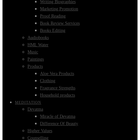
Writing Biographies
Marketing Promotion
Proof Reading
Book Review Services
Books Editing
Audiobooks
HML Water
Music
Paintings
Products
Aloe Vera Products
Clothing
Fragrance Strengths
Household products
MEDITATION
Devatma
Miracle of Devatma
Difference Of Beauty
Higher Values
Counselling