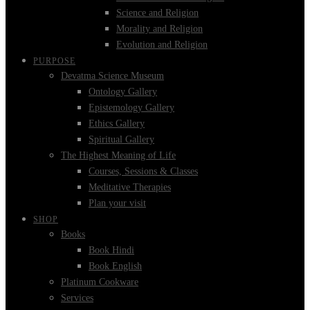
Science and Religion
Morality and Religion
Evolution and Religion
PURPOSE
Devatma Science Museum
Ontology Gallery
Epistemology Gallery
Ethics Gallery
Spiritual Gallery
The Highest Meaning of Life
Courses, Sessions & Classes
Meditative Therapies
Plan your visit
SHOP
Books
Book Hindi
Book English
Platinum Cookware
Services