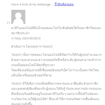
Have a look at my webpage …
บิ้วอินห้องนอน
คาสิโนออนไลน์ที่มีแจ็กพอตและโปรโมชั่นพิเศษให้กับสมาชิกใหม่และ
สมาชิกประจำ
31 May 2024 00:58:23
ดำเนินการ โลกแห่งการ ‘SlotXO’
‘SlotXO’ เป็นการทดลอง โลกออนไลน์ที่เปิดกว้างให้กับผู้เล่นจำนวนมาก
ด้วยความสะดวกและความปลอดภัยที่เหนือระดับ ผู้เล่นสามารถทำการ
เกมสล็อตออนไลน์ได้ทุกที่ทุกเวลา
โดยเพียงแค่มีอุปกรณ์ที่เชื่อมต่ออินเทอร์เน็ต ไม่ว่าจะเป็นสมาร์ทโฟน
แท็บเล็ต หรือคอมพิวเตอร์ก็ตาม
‘SlotXO’ มีให้เลือก เกมสล็อตที่หลากหลายและน่าตื่นเต้น ด้วยกราฟิก
และเอฟเฟกต์เสียงที่สมจริง ผู้เล่นจะได้รับรู้ กับประสบการณ์การเล่นเกม
ที่เหมือนจริงเสมือนอยู่ในบ่อนคาสิโนจริง ๆ นอกจากนี้ยังมีโบนัสและ
รางวัลมากมายให้ผู้เล่นได้ทำ ซึ่งจะทำให้การเล่นเกิดความตื่นเต้นและ
สนุกสนานยิ่งขึ้น