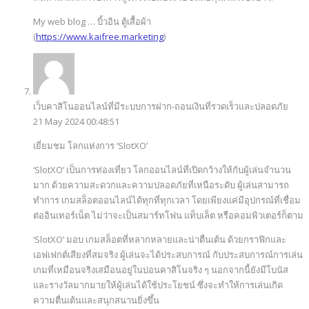
My web blog … บิ้วอิน ตู้เสื้อผ้า
(
https://www.kaifree.marketing
)
เว็บคาสิโนออนไลน์ที่มีระบบการฝาก-ถอนเงินที่รวดเร็วและปลอดภัย
21 May 2024 00:48:51
เยี่ยมชม โลกแห่งการ ‘SlotXO’
‘SlotXO’ เป็นการท่องเที่ยว โลกออนไลน์ที่เปิดกว้างให้กับผู้เล่นจำนวน
มาก ด้วยความสะดวกและความปลอดภัยที่เหนือระดับ ผู้เล่นสามารถ
ทำการ เกมสล็อตออนไลน์ได้ทุกที่ทุกเวลา โดยเพียงแค่มีอุปกรณ์ที่เชื่อม
ต่ออินเทอร์เน็ต ไม่ว่าจะเป็นสมาร์ทโฟน แท็บเล็ต หรือคอมพิวเตอร์ก็ตาม
‘SlotXO’ มอบ เกมสล็อตที่หลากหลายและน่าตื่นเต้น ด้วยกราฟิกและ
เอฟเฟกต์เสียงที่สมจริง ผู้เล่นจะได้ประสบการณ์ กับประสบการณ์การเล่น
เกมที่เหมือนจริงเสมือนอยู่ในบ่อนคาสิโนจริง ๆ นอกจากนี้ยังมีโบนัส
และรางวัลมากมายให้ผู้เล่นได้ใช้ประโยชน์ ซึ่งจะทำให้การเล่นเกิด
ความตื่นเต้นและสนุกสนานยิ่งขึ้น