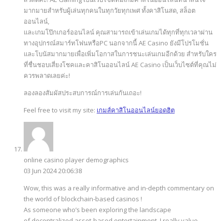
มากมายสำหรับผู้เล่นทุกคนในทุกวัยทุกเพศ ทั้งคาสิโนสด, สล็อต
ออนไลน์,
และเกมโป๊กเกอร์ออนไลน์ คุณสามารถเข้าเล่นเกมได้ทุกที่ทุกเวลาผ่าน
ทางอุปกรณ์สมาร์ทโฟนหรือPC นอกจากนี้ AE Casino ยังมีโปรโมชั่น
และโบนัสมากมายเพื่อเพิ่มโอกาสในการชนะเล่นเกมอีกด้วย สำหรับใคร
ที่ชื่นชอบเสี่ยงโชคและคาสิโนออนไลน์ AE Casino เป็นเว็บไซต์ที่คุณไม่
ควรพลาดเลยค่ะ!
ลองลองสัมผัสประสบการณ์การเล่นกันเถอะ!
Feel free to visit my site:
เกมส์คาสิโนออนไลน์ยอดฮิต
online casino player demographics
03 Jun 2024 20:06:38
Wow, this was a really informative and in-depth commentary on
the world of blockchain-based casinos !
As someone who’s been exploring the landscape
of decentralized asset-based entertainment, I really value