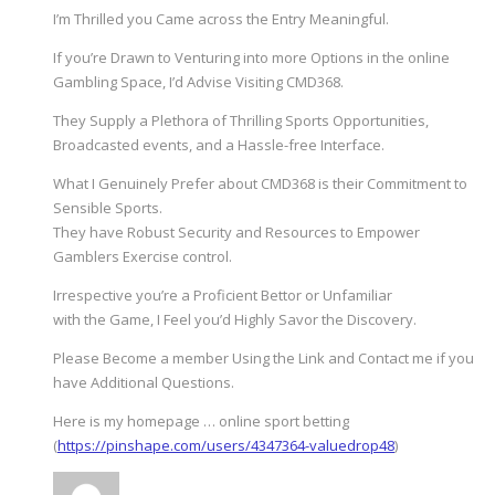
I’m Thrilled you Came across the Entry Meaningful.
If you’re Drawn to Venturing into more Options in the online
Gambling Space, I’d Advise Visiting CMD368.
They Supply a Plethora of Thrilling Sports Opportunities,
Broadcasted events, and a Hassle-free Interface.
What I Genuinely Prefer about CMD368 is their Commitment to
Sensible Sports.
They have Robust Security and Resources to Empower
Gamblers Exercise control.
Irrespective you’re a Proficient Bettor or Unfamiliar
with the Game, I Feel you’d Highly Savor the Discovery.
Please Become a member Using the Link and Contact me if you
have Additional Questions.
Here is my homepage … online sport betting
(
https://pinshape.com/users/4347364-valuedrop48
)