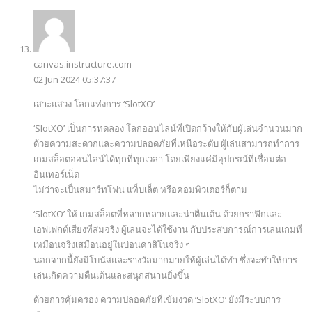
canvas.instructure.com
02 Jun 2024 05:37:37
เสาะแสวง โลกแห่งการ ‘SlotXO’
‘SlotXO’ เป็นการทดลอง โลกออนไลน์ที่เปิดกว้างให้กับผู้เล่นจำนวนมาก
ด้วยความสะดวกและความปลอดภัยที่เหนือระดับ ผู้เล่นสามารถทำการ
เกมสล็อตออนไลน์ได้ทุกที่ทุกเวลา โดยเพียงแค่มีอุปกรณ์ที่เชื่อมต่อ
อินเทอร์เน็ต
ไม่ว่าจะเป็นสมาร์ทโฟน แท็บเล็ต หรือคอมพิวเตอร์ก็ตาม
‘SlotXO’ ให้ เกมสล็อตที่หลากหลายและน่าตื่นเต้น ด้วยกราฟิกและ
เอฟเฟกต์เสียงที่สมจริง ผู้เล่นจะได้ใช้งาน กับประสบการณ์การเล่นเกมที่
เหมือนจริงเสมือนอยู่ในบ่อนคาสิโนจริง ๆ
นอกจากนี้ยังมีโบนัสและรางวัลมากมายให้ผู้เล่นได้ทำ ซึ่งจะทำให้การ
เล่นเกิดความตื่นเต้นและสนุกสนานยิ่งขึ้น
ด้วยการคุ้มครอง ความปลอดภัยที่เข้มงวด ‘SlotXO’ ยังมีระบบการ