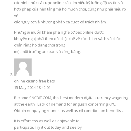
các hình thức cá cược online cần tìm hiểu kỹ lưỡng độ uy tín và
hợp pháp của nền tảng mà họ muốn chơi, cũng như phải hiểu rõ
về
các nguy cơ và phương pháp cá cược có trách nhiệm.
Những ai muốn khám phá nghề cờ bạc online được
khuyến nghị phải theo dõi chặt chẽ về các chính sách và chắc
chắn rằng họ đang chơi trong
một môi trường an toàn và công bằng.
online casino free bets
15 May 2024 18:42:01
Become SNCBIT.COM, this best modern digital currency wagering
at the earth ! Lack of demand for anguish concerning KYC.
Obtain nonpaying rounds as well as nil contribution benefits .
It is effortless as well as enjoyable to
participate. Try it out today and see by